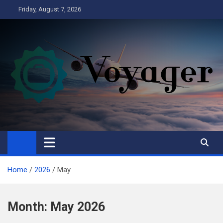
Skip
Friday, August 7, 2026
to
content
Voyager
Business
Home
2026
May
Month:
May 2026